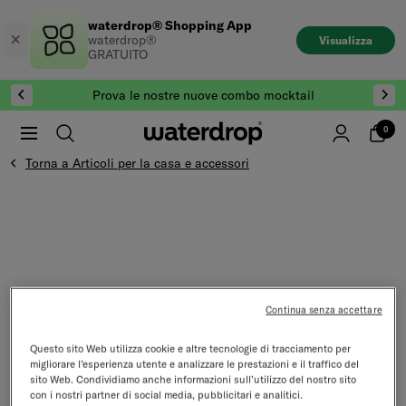
Salta
waterdrop® Shopping App
al
waterdrop®
Visualizza
contenuto
GRATUITO
Prova le nostre nuove combo mocktail
0
Torna a Articoli per la casa e accessori
Continua senza accettare
Questo sito Web utilizza cookie e altre tecnologie di tracciamento per
migliorare l’esperienza utente e analizzare le prestazioni e il traffico del
sito Web. Condividiamo anche informazioni sull’utilizzo del nostro sito
con i nostri partner di social media, pubblicitari e analitici.