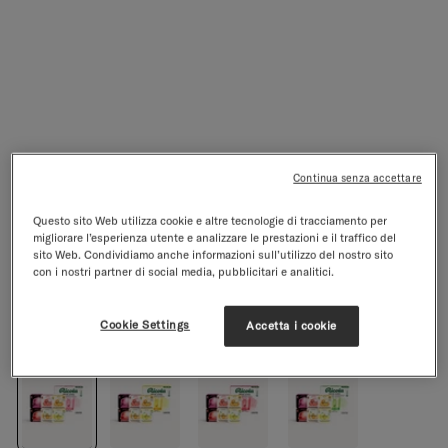
Continua senza accettare
Questo sito Web utilizza cookie e altre tecnologie di tracciamento per
Set Degustazione waterdrop® x Ricola
migliorare l’esperienza utente e analizzare le prestazioni e il traffico del
30 Bevande - Vitamine - Zero zuccheri
sito Web. Condividiamo anche informazioni sull’utilizzo del nostro sito
con i nostri partner di social media, pubblicitari e analitici.
4.7/5
12 recensioni
Prezzo regolare
Prezzo di vendita
€26,89
€22,99
-15%
IVA inclusa,
spedizione
esclusa
Cookie Settings
Accetta i cookie
Flavour:
Lampone Melissa
Flavour
Lampone Melissa
Limone Menta
Melagrana Menta
Verbena Agrumi