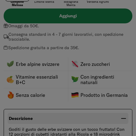
Lampone
Limone Menta
Melagrana
Verbena Agrumi
Melissa
Menta
Aggiungi
Omaggi da 50€.
Consegna standard in 4 - 7 giorni lavorativi, con spedizione
tracciabile.
Spedizione gratuita a partire da 35€.
Erbe alpine svizzere
Zero zuccheri
Vitamine essenziali
Con ingredienti
B+C
naturali
Senza calorie
Prodotto in Germania
Descrizione
Goditi il gusto delle erbe svizzere con un tocco fruttato! Con
12 porzioni di cubetti idratanti alla Ricola e 18 microdrink