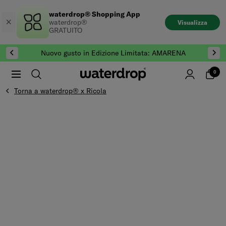
Salta
waterdrop® Shopping App
al
waterdrop®
Visualizza
contenuto
GRATUITO
Nuovo gusto in Edizione Limitata: AMARENA
0
Torna a waterdrop® x Ricola
Vai alla fine di Galleria prodotti