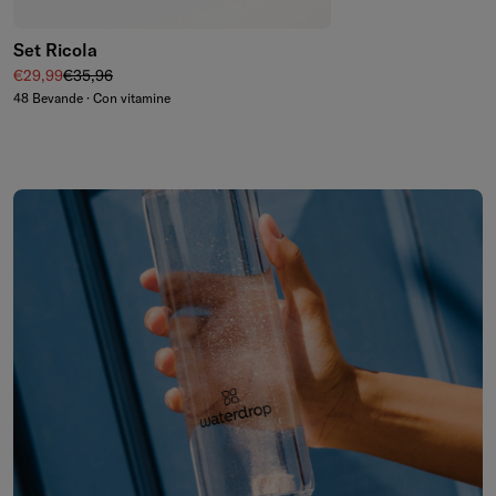
Set Ricola
Prezzo di vendita
Prezzo regolare
€29,99
€35,96
48 Bevande · Con vitamine