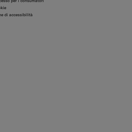
ecesso per i consumatori
okie
e di accessibilità