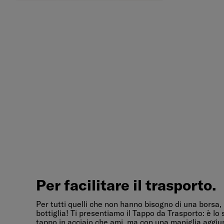
Per
facilitare
il
trasporto.
Per facilitare il trasporto.
Per tutti quelli che non hanno bisogno di una borsa,
bottiglia! Ti presentiamo il Tappo da Trasporto: è lo
tappo in acciaio che ami, ma con una maniglia aggiun