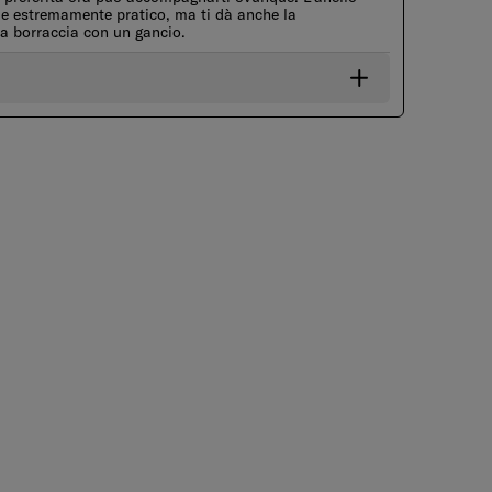
de estremamente pratico, ma ti dà anche la
tua borraccia con un gancio.