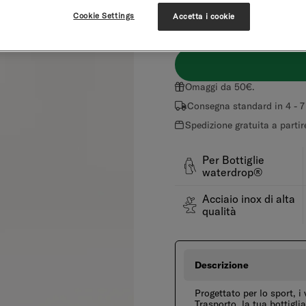
Cookie Settings
Accetta i cookie
viola
blu
Omaggi da 50€.
Consegna standard in 4 - 7 g
Spedizione gratuita a parti
Per Bottiglie
waterdrop®
Acciaio inox di alta
qualità
Descrizione
Progettato per lo sport, i
Trasporto, la tua bottigl