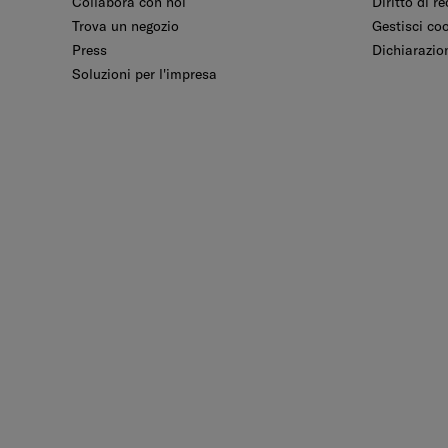
Collabora con noi
Diritto di r
Trova un negozio
Gestisci co
Press
Dichiarazion
Soluzioni per l'impresa