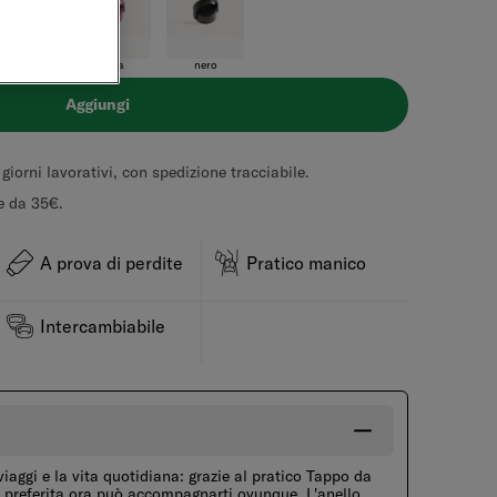
oliva
rosa
nero
Aggiungi
iorni lavorativi, con spedizione tracciabile.
re da 35€.
A prova di perdite
Pratico manico
Intercambiabile
 viaggi e la vita quotidiana: grazie al pratico Tappo da
ia preferita ora può accompagnarti ovunque. L'anello