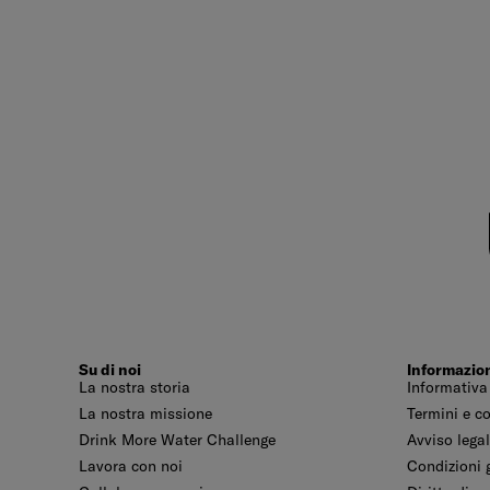
Su di noi
Informazio
La nostra storia
Informativa
La nostra missione
Termini e c
Drink More Water Challenge
Avviso lega
Lavora con noi
Condizioni g