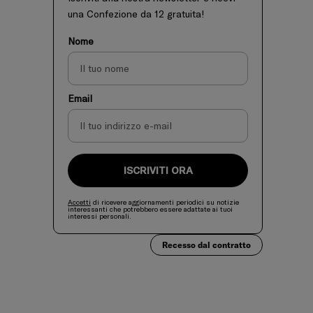
una Confezione da 12 gratuita!
Nome
Email
ISCRIVITI ORA
Accetti
di ricevere aggiornamenti periodici su notizie
interessanti che potrebbero essere adattate ai tuoi
interessi personali.
Recesso dal contratto