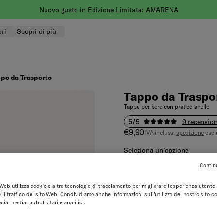
Nuovo gusto in Edizione Limitata: AMARENA
ri
Scopri di più
po da Trasporto
Tappo da Traspo
Tappo per bere con pratico anello
5/5
9 recension
Prezzo di vendita
€9,90
IVA inclusa,
spedizione
escl
Seleziona un’opzione
Contin
Tappo in Metallo
Web utilizza cookie e altre tecnologie di tracciamento per migliorare l’esperienza utente 
Colore:
viola
 il traffico del sito Web. Condividiamo anche informazioni sull’utilizzo del nostro sito co
Colore
viola
blu
oliv
cial media, pubblicitari e analitici.