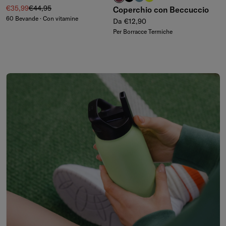
Prezzo di vendita
Prezzo regolare
€35,99
€44,95
Coperchio con Beccuccio
60 Bevande · Con vitamine
Prezzo regolare
Da €12,90
Per Borracce Termiche