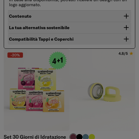
logo aggiornato.
Contenuto
La tua alternativa sostenibile
Compatibilità Tappi e Coperchi
4.8/5
-20%
Set 30 Giorni di Idratazione
bordeaux
Coperchio con Beccuccio n
blu pastello
Coperchio con Beccucci