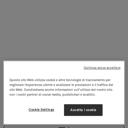
Borraccia Termica - Coperchio con Cannuccia
Continua senza accettare
Borraccia in Acciaio inox con ampia apertura - Coperchio con Cannuccia
4.7/5
47 recensioni
Questo sito Web utilizza cookie e altre tecnologie di tracciamento per
migliorare l’esperienza utente e analizzare le prestazioni e il traffico del
Prezzo di vendita
€34,90
IVA inclusa,
spedizione
esclusa
sito Web. Condividiamo anche informazioni sull’utilizzo del nostro sito
con i nostri partner di social media, pubblicitari e analitici.
Seleziona un’opzione
Borraccia Termica - Coperchio con Cannuccia
Cookie Settings
Accetta i cookie
Size:
600ml
Size