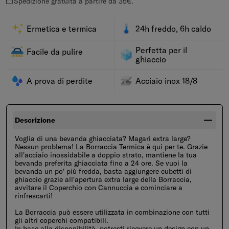
Spedizione gratuita a partire da 35€.
Ermetica e termica
24h freddo, 6h caldo
Perfetta per il
Facile da pulire
ghiaccio
A prova di perdite
Acciaio inox 18/8
Descrizione
Voglia di una bevanda ghiacciata? Magari extra large?
Nessun problema! La Borraccia Termica è qui per te. Grazie
all'acciaio inossidabile a doppio strato, mantiene la tua
bevanda preferita ghiacciata fino a 24 ore. Se vuoi la
bevanda un po' più fredda, basta aggiungere cubetti di
ghiaccio grazie all'apertura extra large della Borraccia,
avvitare il Coperchio con Cannuccia e cominciare a
rinfrescarti!
La Borraccia può essere utilizzata in combinazione con tutti
gli altri coperchi compatibili.
In base alla disponibilità, potresti ricevere un design con un