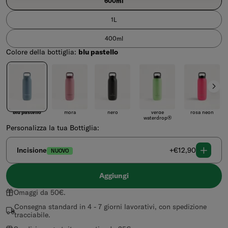
600ml
1L
400ml
Colore della bottiglia:
blu pastello
Colore della bottiglia
blu pastello
mora
nero
verde waterdrop®
rosa neon
blu pastello
mora
nero
verde
rosa neon
waterdrop®
Personalizza la tua Bottiglia:
Prezzo
Incisione
+€12,90
NUOVO
regolare
Aggiungi
Omaggi da 50€.
Consegna standard in 4 - 7 giorni lavorativi, con spedizione
tracciabile.