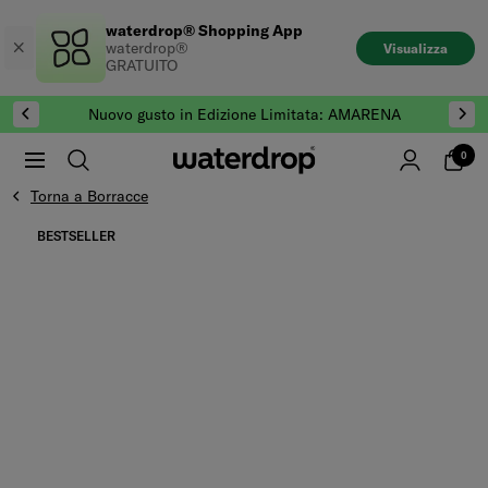
Salta
waterdrop® Shopping App
al
waterdrop®
Visualizza
contenuto
GRATUITO
Nuovo gusto in Edizione Limitata: AMARENA
0
Torna a Borracce
Vai alla fine di Galleria prodotti
BESTSELLER