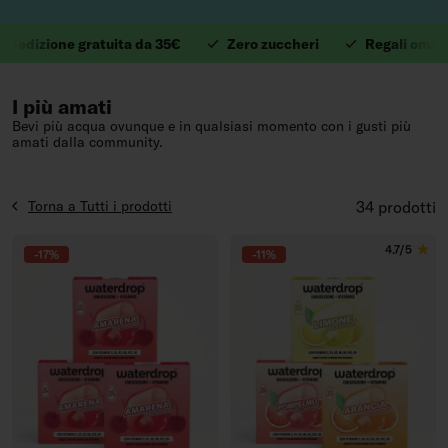
izione gratuita da 35€
Zero zuccheri
Regali omaggio d
1. Preziose vitamine.
I più amati
Bevi più acqua ovunque e in qualsiasi momento con i gusti più
amati dalla community.
Torna a Tutti i prodotti
34 prodotti
4.7/5
-17%
-11%