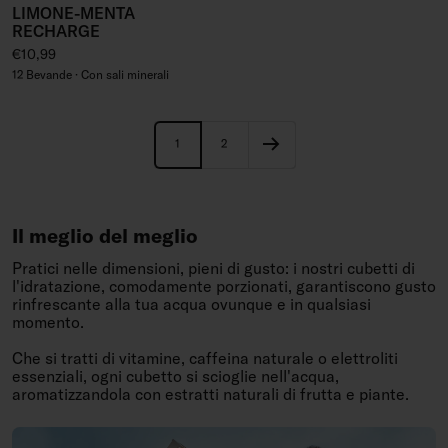
LIMONE-MENTA
RECHARGE
Prezzo regolare
€10,99
12 Bevande · Con sali minerali
1
2
Il meglio del meglio
Pratici nelle dimensioni, pieni di gusto: i nostri cubetti di
l'idratazione, comodamente porzionati, garantiscono gusto
rinfrescante alla tua acqua ovunque e in qualsiasi
momento.
Che si tratti di vitamine, caffeina naturale o elettroliti
essenziali, ogni cubetto si scioglie nell'acqua,
aromatizzandola con estratti naturali di frutta e piante.