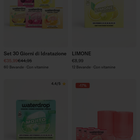
Set 30 Giorni di Idratazione
LIMONE
Prezzo di vendita
Prezzo regolare
Prezzo regolare
€35,99
€44,95
€8,99
60 Bevande · Con vitamine
12 Bevande · Con vitamine
4.4/5
-17%