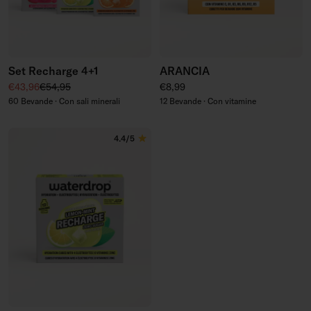
Set Recharge 4+1
ARANCIA
Prezzo di vendita
Prezzo regolare
Prezzo regolare
€43,96
€54,95
€8,99
60 Bevande · Con sali minerali
12 Bevande · Con vitamine
4.4/5