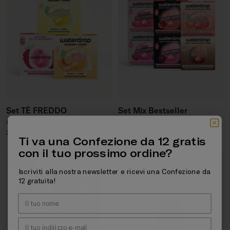
Set TÈ FREDDO
Set Mix Bestseller
Prezzo di vendita
Prezzo regolare
Prezzo di vendita
Prezzo regolare
€22,99
€26,97
€48,99
€61,94
36 Bevande · Con vitamine
72 Bevande · Con vitamine
Ti va una Confezione da 12 gratis
con il tuo prossimo ordine?
4.9/5
4.7/5
-17%
Iscriviti alla nostra newsletter e ricevi una Confezione da
12 gratuita!