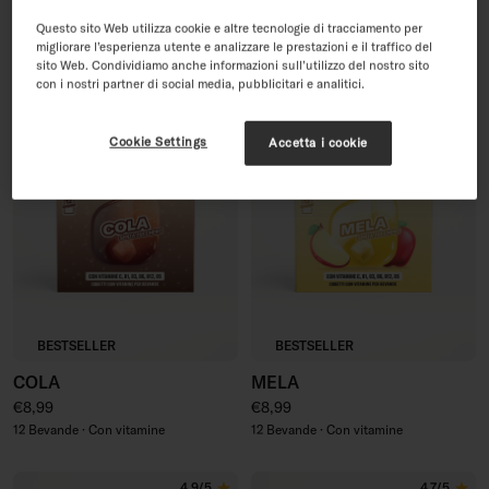
Prezzo di vendita
Prezzo regolare
Prezzo regolare
€29,99
€35,96
€9,99
Questo sito Web utilizza cookie e altre tecnologie di tracciamento per
48 Bevande · Con vitamine
12 Bevande - Con vitamine
migliorare l’esperienza utente e analizzare le prestazioni e il traffico del
sito Web. Condividiamo anche informazioni sull’utilizzo del nostro sito
con i nostri partner di social media, pubblicitari e analitici.
4.7/5
4.8/5
Cookie Settings
Accetta i cookie
BESTSELLER
BESTSELLER
COLA
MELA
Prezzo regolare
Prezzo regolare
€8,99
€8,99
12 Bevande · Con vitamine
12 Bevande · Con vitamine
4.9/5
4.7/5