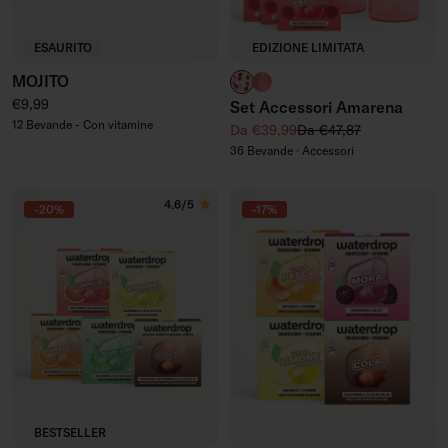
ESAURITO
EDIZIONE LIMITATA
MOJITO
Bottiglia in Vetro
Bicchieri con Scanalatura i
Prezzo regolare
€9,99
Set Accessori Amarena
12 Bevande - Con vitamine
Prezzo di vendita
Prezzo regolare
Da €39,99
Da €47,87
36 Bevande · Accessori
4.6/5
-20%
-17%
BESTSELLER