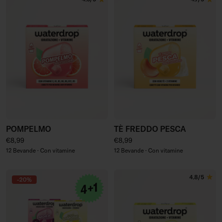
POMPELMO
TÈ FREDDO PESCA
Prezzo regolare
Prezzo regolare
€8,99
€8,99
12 Bevande · Con vitamine
12 Bevande · Con vitamine
4.8/5
-20%