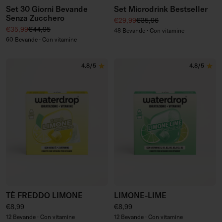
Set 30 Giorni Bevande
Set Microdrink Bestseller
Senza Zucchero
Prezzo di vendita
Prezzo regolare
€29,99
€35,96
Prezzo di vendita
Prezzo regolare
€35,99
€44,95
48 Bevande · Con vitamine
60 Bevande · Con vitamine
4.8/5
4.8/5
TÈ FREDDO LIMONE
LIMONE-LIME
Prezzo regolare
Prezzo regolare
€8,99
€8,99
12 Bevande · Con vitamine
12 Bevande · Con vitamine