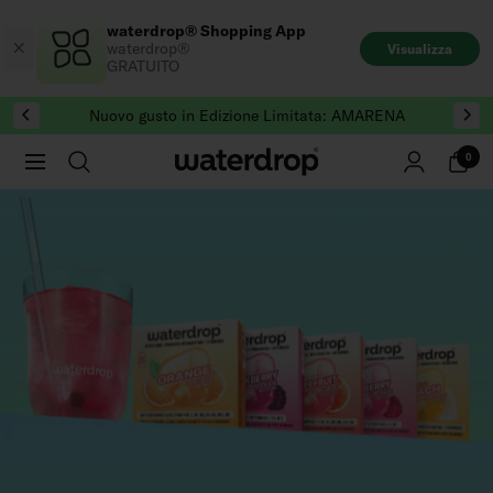
Salta
waterdrop® Shopping App
al
waterdrop®
Visualizza
contenuto
GRATUITO
Nuovo gusto in Edizione Limitata: AMARENA
0