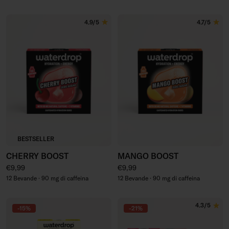
4.9/5
4.7/5
BESTSELLER
CHERRY BOOST
MANGO BOOST
Prezzo regolare
Prezzo regolare
€9,99
€9,99
12 Bevande · 90 mg di caffeina
12 Bevande · 90 mg di caffeina
4.3/5
-15%
-21%