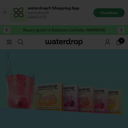
Salta
waterdrop® Shopping App
al
waterdrop®
Visualizza
contenuto
GRATUITO
Nuovo gusto in Edizione Limitata: AMARENA
0