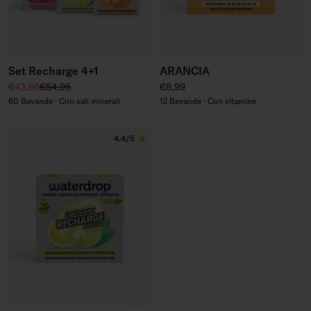
Set Recharge 4+1
ARANCIA
Prezzo di vendita
Prezzo regolare
Prezzo regolare
€43,96
€54,95
€8,99
60 Bevande · Con sali minerali
12 Bevande · Con vitamine
4.4/5