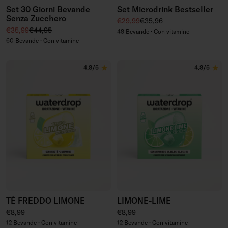
Set 30 Giorni Bevande
Set Microdrink Bestseller
Senza Zucchero
Prezzo di vendita
Prezzo regolare
€29,99
€35,96
Prezzo di vendita
Prezzo regolare
€35,99
€44,95
48 Bevande · Con vitamine
60 Bevande · Con vitamine
4.8/5
4.8/5
TÈ FREDDO LIMONE
LIMONE-LIME
Prezzo regolare
Prezzo regolare
€8,99
€8,99
12 Bevande · Con vitamine
12 Bevande · Con vitamine