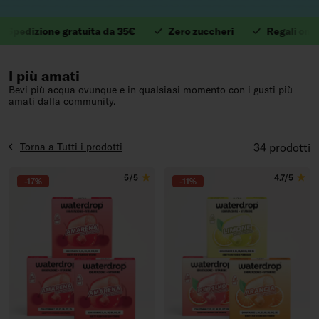
izione gratuita da 35€
Zero zuccheri
Regali omaggio 
1. Preziose vitamine.
I più amati
Bevi più acqua ovunque e in qualsiasi momento con i gusti più
amati dalla community.
Torna a Tutti i prodotti
34 prodotti
5/5
4.7/5
-17%
-11%