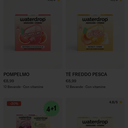
POMPELMO
TÈ FREDDO PESCA
Prezzo regolare
Prezzo regolare
€8,99
€8,99
12 Bevande · Con vitamine
12 Bevande · Con vitamine
4.8/5
-20%