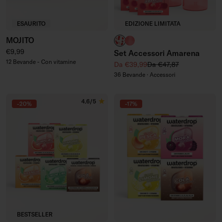
ESAURITO
EDIZIONE LIMITATA
MOJITO
Bottiglia in Vetro
Bicchieri con Scanalatura i
Prezzo regolare
€9,99
Set Accessori Amarena
12 Bevande - Con vitamine
Prezzo di vendita
Prezzo regolare
Da €39,99
Da €47,87
36 Bevande · Accessori
4.6/5
-20%
-17%
BESTSELLER