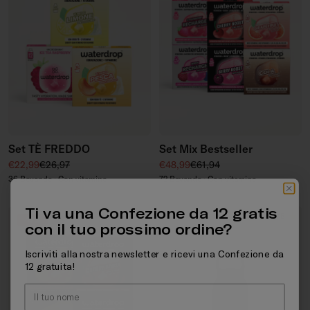
Set TÈ FREDDO
Set Mix Bestseller
Prezzo di vendita
Prezzo regolare
Prezzo di vendita
Prezzo regolare
€22,99
€26,97
€48,99
€61,94
36 Bevande · Con vitamine
72 Bevande · Con vitamine
Ti va una Confezione da 12 gratis
4.9/5
4.7/5
-17%
con il tuo prossimo ordine?
Iscriviti alla nostra newsletter e ricevi una Confezione da
12 gratuita!