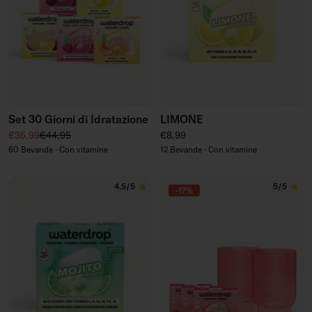
Set 30 Giorni di Idratazione
LIMONE
Prezzo di vendita
Prezzo regolare
Prezzo regolare
€35,99
€44,95
€8,99
60 Bevande · Con vitamine
12 Bevande · Con vitamine
4.5/5
5/5
-17%