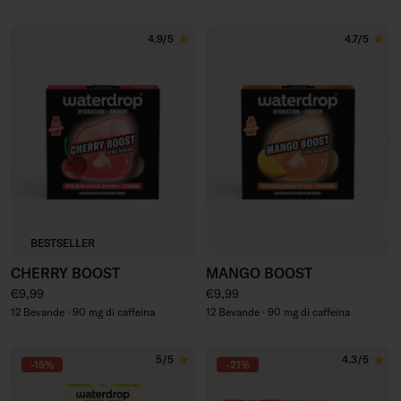
4.9/5
4.7/5
BESTSELLER
CHERRY BOOST
MANGO BOOST
Prezzo regolare
Prezzo regolare
€9,99
€9,99
12 Bevande · 90 mg di caffeina
12 Bevande · 90 mg di caffeina
5/5
4.3/5
-15%
-21%