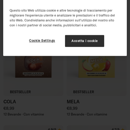
Prezzo di vendita
Prezzo regolare
Prezzo regolare
€29,99
€35,96
€9,99
48 Bevande · Con vitamine
12 Bevande - Con vitamine
Questo sito Web utilizza cookie e altre tecnologie di tracciamento per
migliorare l’esperienza utente e analizzare le prestazioni e il traffico del
sito Web. Condividiamo anche informazioni sull’utilizzo del nostro sito
con i nostri partner di social media, pubblicitari e analitici.
4.7/5
4.8/5
Cookie Settings
Accetta i cookie
BESTSELLER
BESTSELLER
COLA
MELA
Prezzo regolare
Prezzo regolare
€8,99
€8,99
12 Bevande · Con vitamine
12 Bevande · Con vitamine
4.9/5
4.7/5