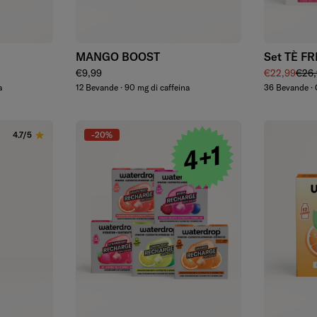
Aggiungi
MANGO BOOST
Set TÈ F
Prezzo regolare
Prezzo di v
Prez
€9,99
€22,99
€26,
a
12 Bevande · 90 mg di caffeina
36 Bevande · 
-20%
4.7/5
Aggiungi