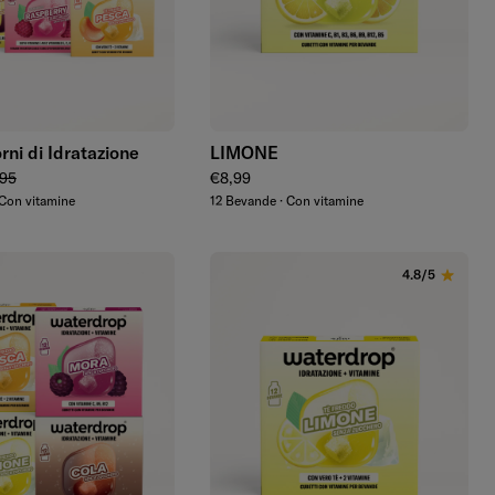
Aggiungi
Aggiungi
rni di Idratazione
LIMONE
endita
zo regolare
Prezzo regolare
95
€8,99
Con vitamine
12 Bevande · Con vitamine
4.8/5