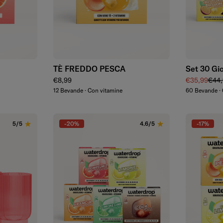
Aggiungi
TÈ FREDDO PESCA
Set 30 Gio
Prezzo regolare
Prezzo di v
Prez
€8,99
€35,99
€44,
12 Bevande · Con vitamine
60 Bevande · 
-20%
-17%
5/5
4.6/5