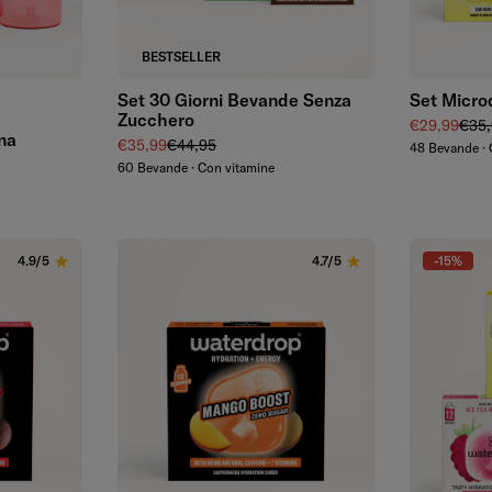
Aggiungi
BESTSELLER
Set 30 Giorni Bevande Senza
Set Micro
nalatura in Rilievo
Zucchero
Prezzo di v
Prez
€29,99
€35,
na
Prezzo di vendita
Prezzo regolare
€35,99
€44,95
48 Bevande · 
e
60 Bevande · Con vitamine
-15%
4.9/5
4.7/5