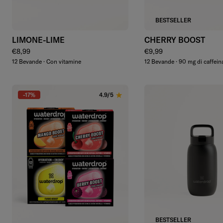
Aggiungi
Aggiungi
BESTSELLER
LIMONE-LIME
CHERRY BOOST
Prezzo regolare
Prezzo regolare
€8,99
€9,99
12 Bevande · Con vitamine
12 Bevande · 90 mg di caffein
-17%
4.9/5
Aggiungi
BESTSELLER