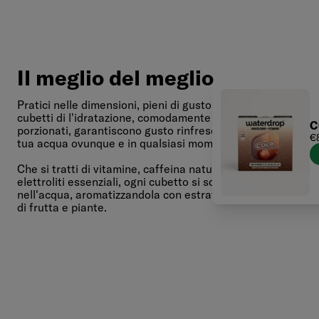
Il meglio del meglio
Pratici nelle dimensioni, pieni di gusto: i nostri
cubetti di l'idratazione, comodamente
C
porzionati, garantiscono gusto rinfrescante alla
Pr
€
tua acqua ovunque e in qualsiasi momento.
di
ve
Che si tratti di vitamine, caffeina naturale o
elettroliti essenziali, ogni cubetto si scioglie
nell'acqua, aromatizzandola con estratti naturali
di frutta e piante.