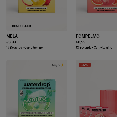
Aggiungi
Aggiungi
BESTSELLER
MELA
POMPELMO
Prezzo regolare
Prezzo regolare
€8,99
€8,99
12 Bevande · Con vitamine
12 Bevande · Con vitamine
-17%
4.5/5