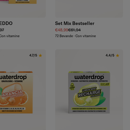
Aggiungi
Aggiungi
REDDO
Set Mix Bestseller
endita
zo regolare
Prezzo di vendita
Prezzo regolare
97
€48,99
€61,94
Con vitamine
72 Bevande · Con vitamine
4.7/5
4.4/5
Aggiungi
Aggiungi