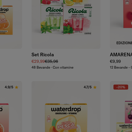
Aggiungi
EDIZIONE
Set Ricola
AMAREN
Prezzo di vendita
Prezzo regolare
Prezzo rego
€29,99
€35,96
€9,99
48 Bevande · Con vitamine
12 Bevande - 
-20%
4.9/5
4.7/5