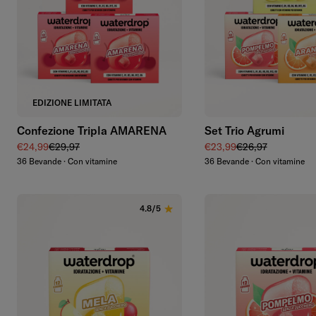
Aggiungi
Aggiungi
EDIZIONE LIMITATA
Confezione Tripla AMARENA
Set Trio Agrumi
Prezzo di vendita
Prezzo regolare
Prezzo di vendita
Prezzo regolare
€24,99
€29,97
€23,99
€26,97
36 Bevande · Con vitamine
36 Bevande · Con vitamine
4.8/5