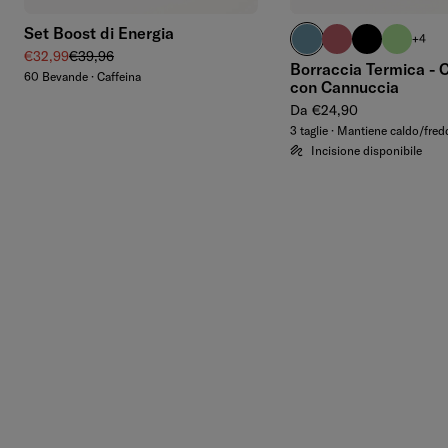
Set Boost di Energia
blu pastello
mora
nero
verde wa
+4
Prezzo di vendita
Prezzo regolare
€32,99
€39,96
Borraccia Termica - 
60 Bevande · Caffeina
con Cannuccia
Prezzo regolare
Da €24,90
3 taglie · Mantiene caldo/fre
Incisione disponibile