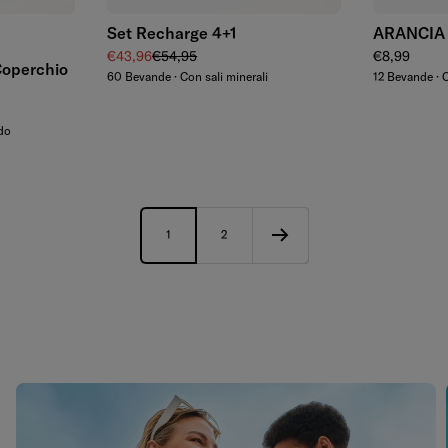
Set Recharge 4+1
ARANCIA
terdrop®
Prezzo di vendita
Prezzo regolare
Prezzo rego
€43,96
€54,95
€8,99
Coperchio
60 Bevande · Con sali minerali
12 Bevande · 
ddo
1
2