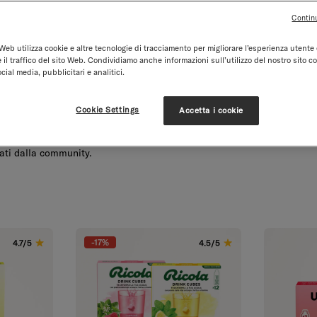
Contin
Web utilizza cookie e altre tecnologie di tracciamento per migliorare l’esperienza utente 
 il traffico del sito Web. Condividiamo anche informazioni sull’utilizzo del nostro sito co
cial media, pubblicitari e analitici.
.2. Spedizione gratuit
Regali omaggio da 50€
Vegan
A prova di perdit
Cookie Settings
Accetta i cookie
ati dalla community.
-17%
4.7/5
4.5/5