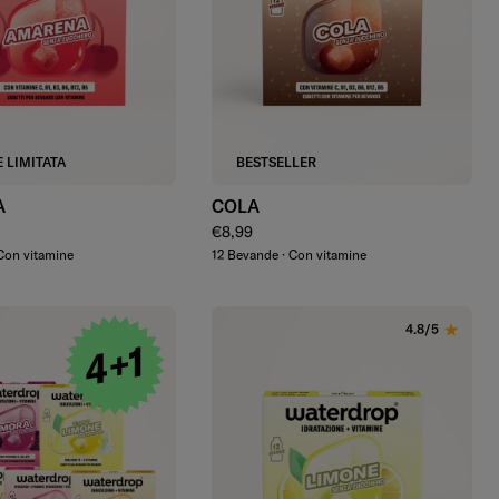
Aggiungi
Aggiungi
 LIMITATA
BESTSELLER
A
COLA
lare
Prezzo regolare
€8,99
Con vitamine
12 Bevande · Con vitamine
4.8/5