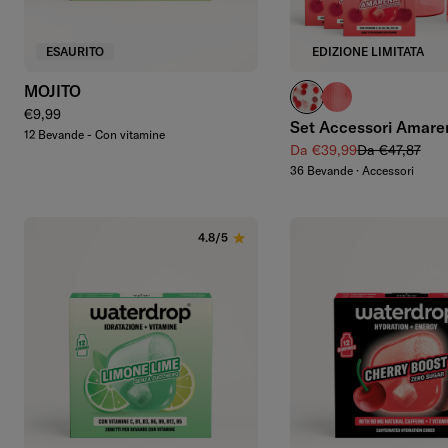
ESAURITO
EDIZIONE LIMITATA
MOJITO
Bottiglia in Vetro
Bicchieri con Sca
Prezzo regolare
€9,99
Set Accessori Amare
12 Bevande - Con vitamine
Prezzo di vendita
Prezzo regolar
Da €39,99
Da €47,87
36 Bevande · Accessori
4.8/5