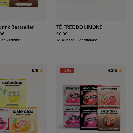
Aggiungi
Aggiungi
drink Bestseller
TÈ FREDDO LIMONE
endita
zo regolare
Prezzo regolare
96
€8,99
Con vitamine
12 Bevande · Con vitamine
-21%
5/5
4.3/5