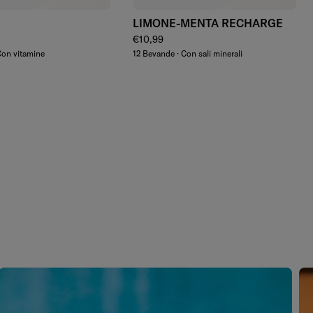
LIMONE-MENTA RECHARGE
lare
Prezzo regolare
€10,99
Con vitamine
12 Bevande · Con sali minerali