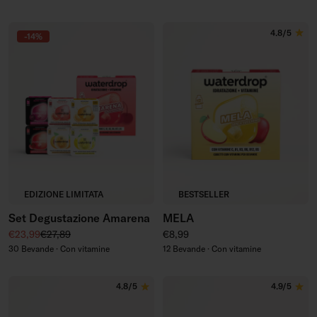
4.8/5
-14%
EDIZIONE LIMITATA
BESTSELLER
Set Degustazione Amarena
MELA
Prezzo di vendita
Prezzo regolare
Prezzo regolare
€23,99
€27,89
€8,99
30 Bevande · Con vitamine
12 Bevande · Con vitamine
4.8/5
4.9/5