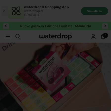
Salta
waterdrop® Shopping App
al
waterdrop®
Visualizza
contenuto
GRATUITO
Nuovo gusto in Edizione Limitata: AMARENA
0