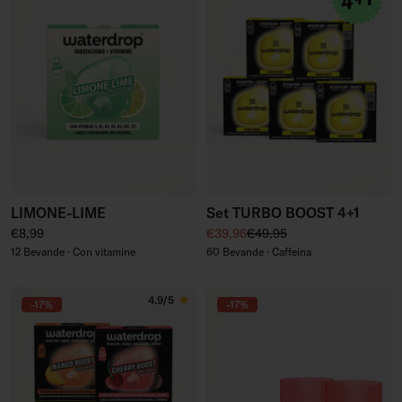
LIMONE-LIME
Set TURBO BOOST 4+1
Prezzo regolare
Prezzo di vendita
Prezzo regolare
€8,99
€39,96
€49,95
12 Bevande · Con vitamine
60 Bevande · Caffeina
4.9/5
-17%
-17%