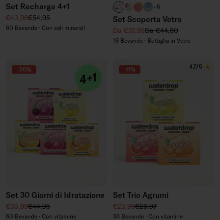
Set Recharge 4+1
BOOST
FLAIR
PARADISE IN VETRO (Edi
WILDBERRY IN VETRO 
+6
Prezzo di vendita
Prezzo regolare
€43,96
€54,95
Set Scoperta Vetro
60 Bevande · Con sali minerali
Prezzo di vendita
Prezzo regolare
Da €37,99
Da €44,80
18 Bevande · Bottiglia in Vetro
4.7/5
-20%
-11%
Set 30 Giorni di Idratazione
Set Trio Agrumi
Prezzo di vendita
Prezzo regolare
Prezzo di vendita
Prezzo regolare
€35,99
€44,95
€23,99
€26,97
60 Bevande · Con vitamine
36 Bevande · Con vitamine