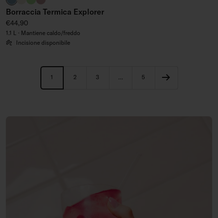
Borraccia Termica Explorer
Prezzo regolare
€44,90
1.1 L · Mantiene caldo/freddo
Incisione disponibile
1
2
3
…
5