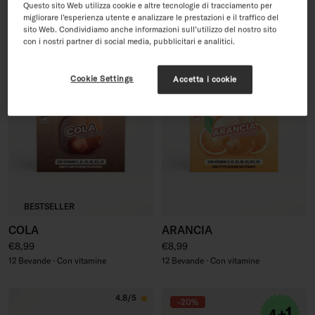
Questo sito Web utilizza cookie e altre tecnologie di tracciamento per
60 Bevande · Con vitamine
migliorare l’esperienza utente e analizzare le prestazioni e il traffico del
sito Web. Condividiamo anche informazioni sull’utilizzo del nostro sito
con i nostri partner di social media, pubblicitari e analitici.
4.7/5
4.7/5
Cookie Settings
Accetta i cookie
BESTSELLER
COLA
ARANCIA
Prezzo regolare
Prezzo regolare
€8,99
€8,99
12 Bevande · Con vitamine
12 Bevande · Con vitamine
4.8/5
-20%