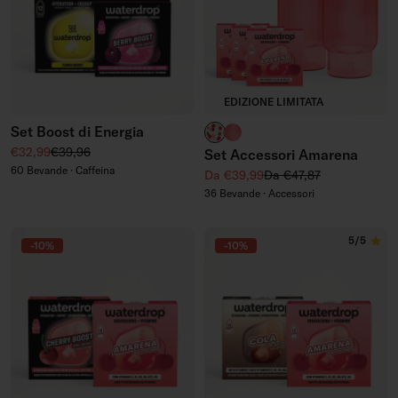
EDIZIONE LIMITATA
Set Boost di Energia
Bottiglia in Vetro
Bicchieri con Scanalatura i
Prezzo di vendita
Prezzo regolare
€32,99
€39,96
Set Accessori Amarena
60 Bevande · Caffeina
Prezzo di vendita
Prezzo regolare
Da €39,99
Da €47,87
36 Bevande · Accessori
5/5
-10%
-10%