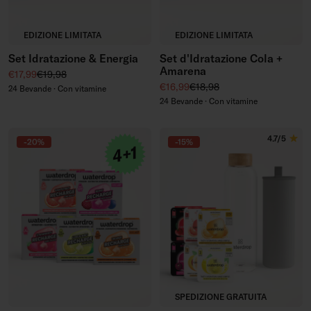
EDIZIONE LIMITATA
EDIZIONE LIMITATA
Set Idratazione & Energia
Set d'Idratazione Cola +
Amarena
Prezzo di vendita
Prezzo regolare
€17,99
€19,98
Prezzo di vendita
Prezzo regolare
€16,99
€18,98
24 Bevande · Con vitamine
24 Bevande · Con vitamine
4.7/5
-20%
-15%
SPEDIZIONE GRATUITA