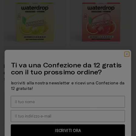
Ti va una Confezione da 12 gratis
LIMONE
POMPELMO
con il tuo prossimo ordine?
Prezzo regolare
Prezzo regolare
€8,99
€8,99
12 Bevande · Con vitamine
12 Bevande · Con vitamine
Iscriviti alla nostra newsletter e ricevi una Confezione da
12 gratuita!
4.5/5
4.9/5
ISCRIVITI ORA