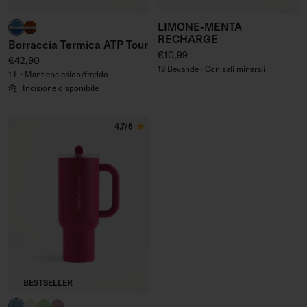
LIMONE-MENTA
blu cemento
rosso argilla
RECHARGE
Borraccia Termica ATP Tour
Prezzo regolare
€10,99
Prezzo regolare
€42,90
12 Bevande · Con sali minerali
1 L · Mantiene caldo/freddo
Incisione disponibile
4.7/5
BESTSELLER
blu cielo
bianco inverno
verde waterdrop®
rosa antico