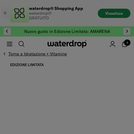
Salta
waterdrop® Shopping App
al
waterdrop®
Visualizza
contenuto
GRATUITO
Nuovo gusto in Edizione Limitata: AMARENA
0
Torna a Idratazione + Vitamine
Vai alla fine di Galleria prodotti
EDIZIONE LIMITATA