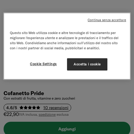
Continua senza accettare
Questo sito Web utilizza cookie e altre tecnologie di tracciamento per
migliorare l’esperienza utente e analizzare le prestazioni e il traffico del
sito Web. Condividiamo anche informazioni sull’utilizzo del nostro sito
con i nostri partner di social media, pubblicitari e analitici.
Cookie Settings
Accetta i cookie
Cofanetto Pride
Con estratti di frutta, vitamine e zero zuccheri
4.6/5
10 recensioni
Prezzo di vendita
€22,90
IVA inclusa,
spedizione
esclusa
Aggiungi