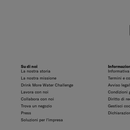
Su di noi
Informazio
La nostra storia
Informativa
La nostra missione
Termini e c
Drink More Water Challenge
Avviso lega
Lavora con noi
Condizioni g
Collabora con noi
Diritto di r
Trova un negozio
Gestisci co
Press
Dichiarazion
Soluzioni per l'impresa