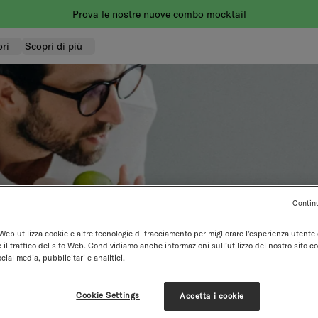
Prova le nostre nuove combo mocktail
ri
Scopri di più
Contin
Web utilizza cookie e altre tecnologie di tracciamento per migliorare l’esperienza utente 
 il traffico del sito Web. Condividiamo anche informazioni sull’utilizzo del nostro sito co
cial media, pubblicitari e analitici.
Cookie Settings
Accetta i cookie