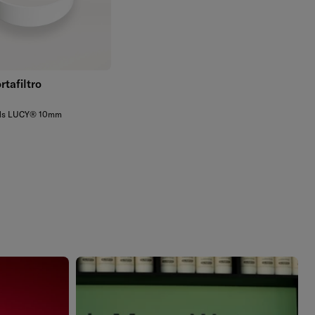
Aggiungi
tafiltro
lare
Pads LUCY® 10mm