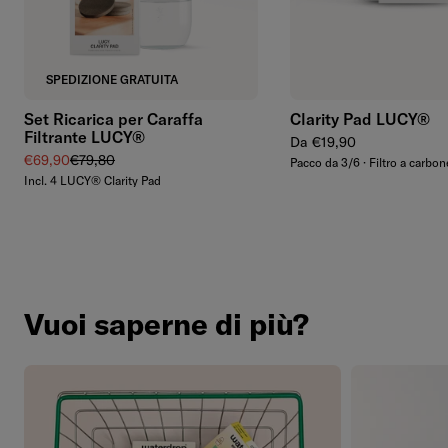
Aggiungi
SPEDIZIONE GRATUITA
Set Ricarica per Caraffa
Clarity Pad LUCY®
Filtrante LUCY®
Prezzo regolare
Da €19,90
Prezzo di vendita
Prezzo regolare
€69,90
€79,80
Pacco da 3/6 · Filtro a carbon
Incl. 4 LUCY® Clarity Pad
Vuoi saperne di più?