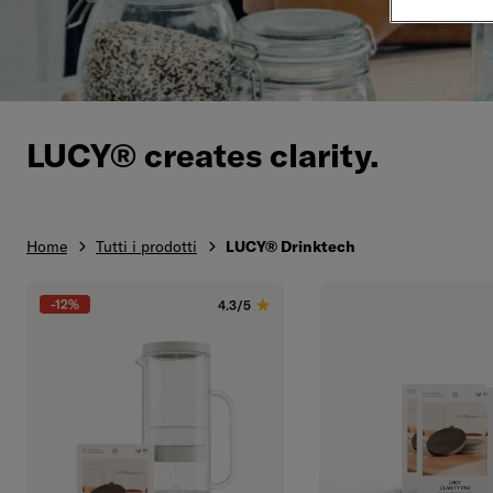
LUCY® creates clarity.
Home
Tutti i prodotti
LUCY® Drinktech
-12%
4.3/5