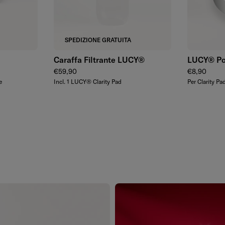
Aggiungi
SPEDIZIONE GRATUITA
Caraffa Filtrante LUCY®
LUCY® Por
Prezzo regolare
Prezzo rego
€59,90
€8,90
e
Incl. 1 LUCY® Clarity Pad
Per Clarity 