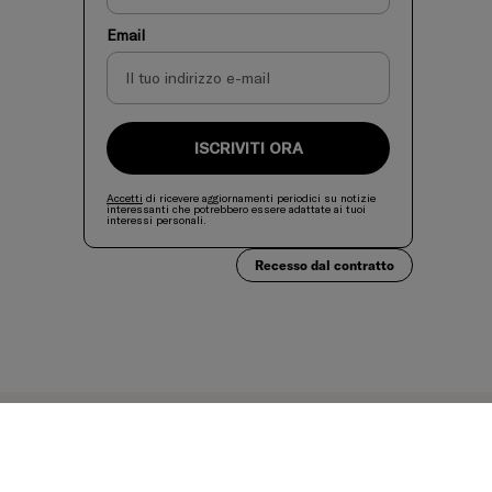
Email
ISCRIVITI ORA
Accetti
di ricevere aggiornamenti periodici su notizie
interessanti che potrebbero essere adattate ai tuoi
interessi personali.
Recesso dal contratto
Accettiamo