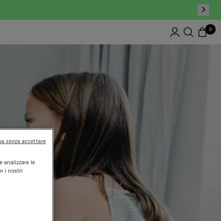
0
ua senza accettare
e analizzare le
n i nostri