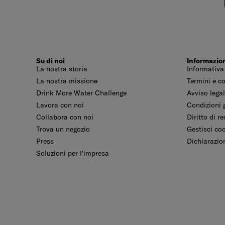
Su di noi
Informazio
La nostra storia
Informativa
La nostra missione
Termini e c
Drink More Water Challenge
Avviso lega
Lavora con noi
Condizioni g
Collabora con noi
Diritto di r
Trova un negozio
Gestisci co
Press
Dichiarazion
Soluzioni per l'impresa