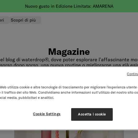
Nuovo gusto in Edizione Limitata: AMARENA
ri
Scopri di più
Magazine
el blog di waterdrop®, dove poter esplorare l'affascinante mon
 sorso dopo sorso, una nuova routine o migliorarne una già esis
estazioni, che ti appassioni il benessere e desideri ottimizzare
Contin
endere meglio l'importanza dell'idratazione, siamo qui per ispi
più idratato e più sano.
Web utilizza cookie e altre tecnologie di tracciamento per migliorare l’esperienza utente 
 il traffico del sito Web. Condividiamo anche informazioni sull’utilizzo del nostro sito co
cial media, pubblicitari e analitici.
Cookie Settings
Accetta i cookie