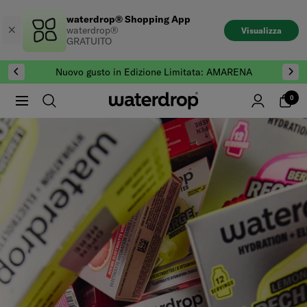
Salta
waterdrop® Shopping App
al
waterdrop®
Visualizza
contenuto
GRATUITO
Nuovo gusto in Edizione Limitata: AMARENA
0