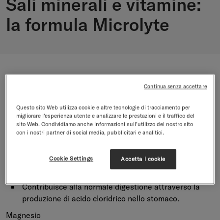
Sali minerali e vitamine:
la formula Microlyte
L’idratazione va oltre il semplice bere acqua. I sali
Continua senza accettare
minerali e le vitamine presenti in Microlyte RECHARGE
sono stati selezionati per il loro ruolo riconosciuto nel
Questo sito Web utilizza cookie e altre tecnologie di tracciamento per
sostenere le normali funzioni dell’organismo. Scopri come
migliorare l’esperienza utente e analizzare le prestazioni e il traffico del
sito Web. Condividiamo anche informazioni sull’utilizzo del nostro sito
questi elementi contribuiscono a un’idratazione efficace e
con i nostri partner di social media, pubblicitari e analitici.
al benessere fisiologico.
Cookie Settings
Accetta i cookie
Cloruro
Contribuisce alla normale digestione attraverso la
produzione di acido cloridrico nello stomaco.
Magnesio