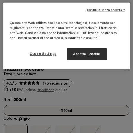
Continua senza accettare
Questo sito Web utilizza cookie e altre tecnologie di tracciamento per
migliorare l’esperienza utente e analizzare le prestazioni e il traffico del
sito Web. Condividiamo anche informazioni sull’utilizzo del nostro sito
con i nostri partner di social media, pubblicitari e analitici.
Cookie Settings
Accetta i cookie
Tazza in Acciaio
Tazza in Acciaio inox
4.9/5
175 recensioni
Prezzo di vendita
€15,90
IVA inclusa,
spedizione
esclusa
Size:
350ml
Size
350ml
Colore:
grigio
Colore
grigio
bordeaux
(esaurito)
blu pastello
(esaurito)
nero
(esaurito)