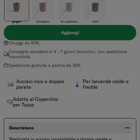
grigio
bordeaux
blu pastello
nero
Aggiungi
Omaggi da 50€.
Consegna standard in 4 - 7 giorni lavorativi, con spedizione
tracciabile.
Spedizione gratuita a partire da 35€.
Acciaio inox a doppia
Per bevande calde e
parete
fredde
Adatta al Coperchio
per Tazze
Descrizione
Realizzata in acciaio inossidabile a doppia parete e