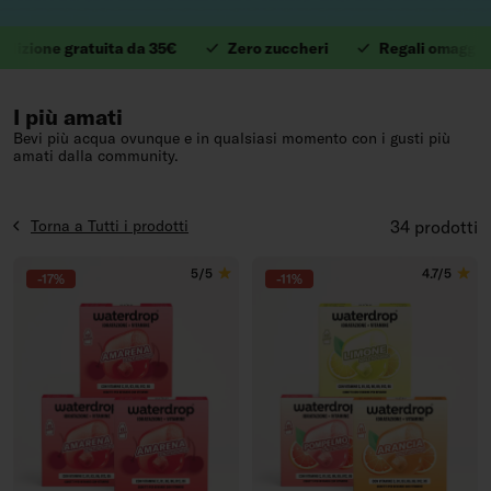
one gratuita da 35€
Zero zuccheri
Regali omaggio da 
1. Preziose vitamine.
I più amati
Bevi più acqua ovunque e in qualsiasi momento con i gusti più
amati dalla community.
Torna a Tutti i prodotti
34 prodotti
5/5
4.7/5
-17%
-11%