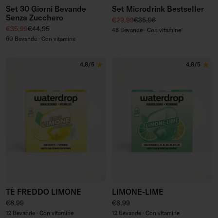
Set 30 Giorni Bevande
Set Microdrink Bestseller
Senza Zucchero
Prezzo di vendita
Prezzo regolare
€29,99
€35,96
Prezzo di vendita
Prezzo regolare
€35,99
€44,95
48 Bevande · Con vitamine
60 Bevande · Con vitamine
4.8/5
4.8/5
TÈ FREDDO LIMONE
LIMONE-LIME
Prezzo regolare
Prezzo regolare
€8,99
€8,99
12 Bevande · Con vitamine
12 Bevande · Con vitamine