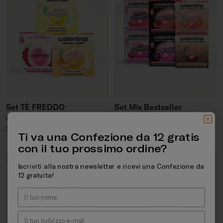
Set TÈ FREDDO
Set Mix Bestseller
Prezzo di vendita
Prezzo regolare
Prezzo di vendita
Prezzo regolare
€22,99
€26,97
€48,99
€61,94
36 Bevande · Con vitamine
72 Bevande · Con vitamine
Ti va una Confezione da 12 gratis
con il tuo prossimo ordine?
4.9/5
4.7/5
-17%
Iscriviti alla nostra newsletter e ricevi una Confezione da
12 gratuita!