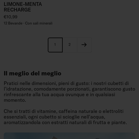
LIMONE-MENTA
RECHARGE
Prezzo regolare
€10,99
12 Bevande · Con sali minerali
1
2
Il meglio del meglio
Pratici nelle dimensioni, pieni di gusto: i nostri cubetti di
l'idratazione, comodamente porzionati, garantiscono gusto
rinfrescante alla tua acqua ovunque e in qualsiasi
momento.
Che si tratti di vitamine, caffeina naturale o elettroliti
essenziali, ogni cubetto si scioglie nell'acqua,
aromatizzandola con estratti naturali di frutta e piante.