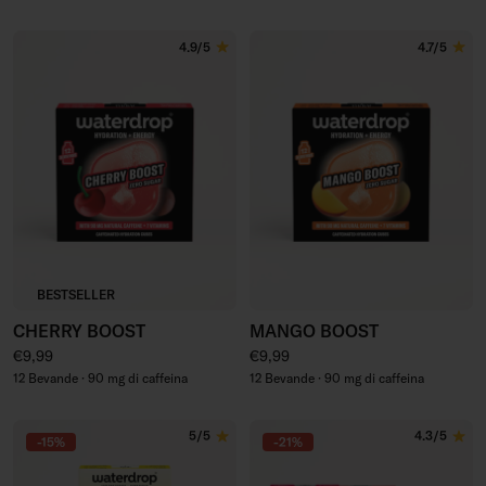
4.9/5
4.7/5
BESTSELLER
CHERRY BOOST
MANGO BOOST
Prezzo regolare
Prezzo regolare
€9,99
€9,99
12 Bevande · 90 mg di caffeina
12 Bevande · 90 mg di caffeina
5/5
4.3/5
-15%
-21%