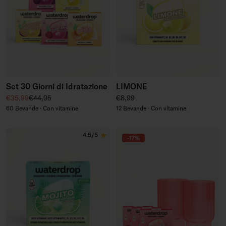
Set 30 Giorni di Idratazione
LIMONE
Prezzo di vendita
Prezzo regolare
Prezzo regolare
€35,99
€44,95
€8,99
60 Bevande · Con vitamine
12 Bevande · Con vitamine
4.5/5
-17%