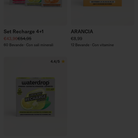
Set Recharge 4+1
ARANCIA
Prezzo di vendita
Prezzo regolare
Prezzo regolare
€43,96
€54,95
€8,99
60 Bevande · Con sali minerali
12 Bevande · Con vitamine
4.4/5