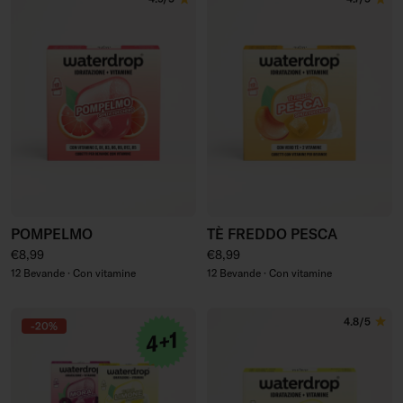
POMPELMO
TÈ FREDDO PESCA
Prezzo regolare
Prezzo regolare
€8,99
€8,99
12 Bevande · Con vitamine
12 Bevande · Con vitamine
4.8/5
-20%