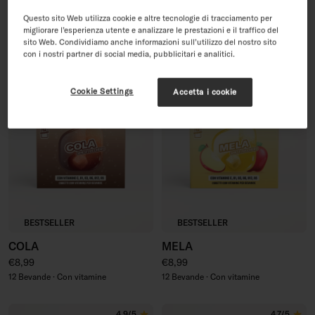
Prezzo di vendita
Prezzo regolare
Prezzo regolare
€29,99
€35,96
€9,99
Questo sito Web utilizza cookie e altre tecnologie di tracciamento per
48 Bevande · Con vitamine
12 Bevande - Con vitamine
migliorare l’esperienza utente e analizzare le prestazioni e il traffico del
sito Web. Condividiamo anche informazioni sull’utilizzo del nostro sito
con i nostri partner di social media, pubblicitari e analitici.
4.7/5
4.8/5
Cookie Settings
Accetta i cookie
BESTSELLER
BESTSELLER
COLA
MELA
Prezzo regolare
Prezzo regolare
€8,99
€8,99
12 Bevande · Con vitamine
12 Bevande · Con vitamine
4.9/5
4.7/5