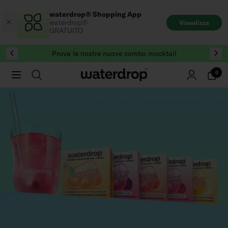
Salta
waterdrop® Shopping App
al
waterdrop®
Visualizza
contenuto
GRATUITO
Prova le nostre nuove combo mocktail
0