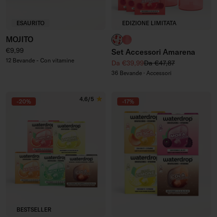
ESAURITO
EDIZIONE LIMITATA
MOJITO
Bottiglia in Vetro
Bicchieri con Scanalatura i
Prezzo regolare
€9,99
Set Accessori Amarena
12 Bevande - Con vitamine
Prezzo di vendita
Prezzo regolare
Da €39,99
Da €47,87
36 Bevande · Accessori
4.6/5
-20%
-17%
BESTSELLER