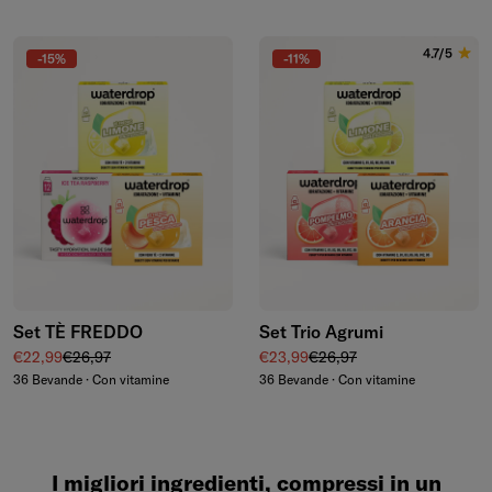
4.7/5
-15%
-11%
Set TÈ FREDDO
Set Trio Agrumi
Prezzo di vendita
Prezzo regolare
Prezzo di vendita
Prezzo regolare
€22,99
€26,97
€23,99
€26,97
36 Bevande · Con vitamine
36 Bevande · Con vitamine
I migliori ingredienti, compressi in un