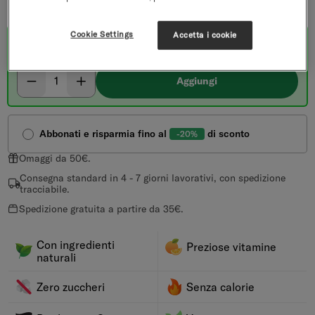
LIMONE-LIME
Cookie Settings
Accetta i cookie
Acquisto unico
Seleziona la quantità
Decremento
Incremento
Aggiungi
Abbonati e risparmia fino al
di sconto
-20%
Omaggi da 50€.
Consegna standard in 4 - 7 giorni lavorativi, con spedizione
tracciabile.
Spedizione gratuita a partire da 35€.
Con ingredienti
Preziose vitamine
naturali
Zero zuccheri
Senza calorie