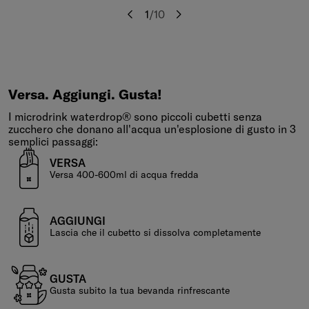
1
/
10
Precedente
Seguente
Versa.
Aggiungi.
Gusta!
Versa. Aggiungi. Gusta!
I microdrink waterdrop® sono piccoli cubetti senza
zucchero che donano all'acqua un'esplosione di gusto in 3
semplici passaggi:
VERSA
Versa 400-600ml di acqua fredda
AGGIUNGI
Lascia che il cubetto si dissolva completamente
GUSTA
Gusta subito la tua bevanda rinfrescante