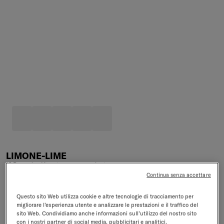
LIMONE-LIME
12 Bevande - Vitamine e zero zuccheri
Continua senza accettare
4.8/5
273 recensioni
Prezzo di vendita
€8,99
IVA inclusa,
spedizione
esclusa
Questo sito Web utilizza cookie e altre tecnologie di tracciamento per
migliorare l’esperienza utente e analizzare le prestazioni e il traffico del
Seleziona un’opzione
sito Web. Condividiamo anche informazioni sull’utilizzo del nostro sito
con i nostri partner di social media, pubblicitari e analitici.