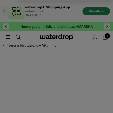
Salta
waterdrop® Shopping App
al
waterdrop®
Visualizza
contenuto
GRATUITO
Nuovo gusto in Edizione Limitata: AMARENA
0
Torna a Idratazione + Vitamine
Vai alla fine di Galleria prodotti