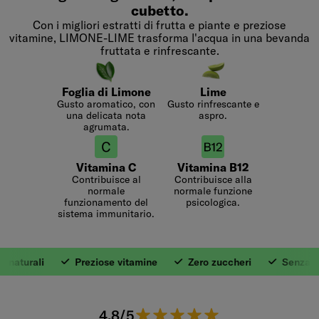
cubetto.
Con i migliori estratti di frutta e piante e preziose
vitamine, LIMONE-LIME trasforma l'acqua in una bevanda
fruttata e rinfrescante.
Foglia di Limone
Lime
Gusto aromatico, con
Gusto rinfrescante e
una delicata nota
aspro.
agrumata.
Vitamina C
Vitamina B12
Contribuisce al
Contribuisce alla
normale
normale funzione
funzionamento del
psicologica.
sistema immunitario.
naturali
Preziose vitamine
Zero zuccheri
Senza cal
1. Con ingredienti 
4.8 su 5 stelle.
4.8/5