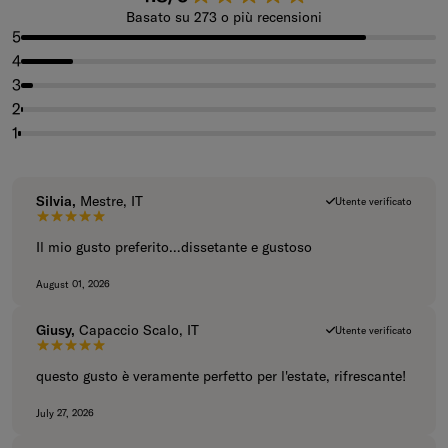
Basato su 273 o più recensioni
5
4
3
2
1
Silvia,
Mestre, IT
Utente verificato
5 su 5 stelle.
Il mio gusto preferito…dissetante e gustoso
August 01, 2026
Giusy,
Capaccio Scalo, IT
Utente verificato
5 su 5 stelle.
questo gusto è veramente perfetto per l'estate, rifrescante!
July 27, 2026