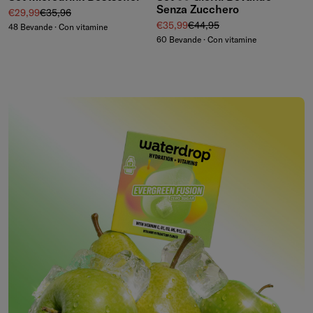
Senza Zucchero
Prezzo di vendita
Prezzo regolare
€29,99
€35,96
Prezzo di vendita
Prezzo regolare
€35,99
€44,95
48 Bevande · Con vitamine
60 Bevande · Con vitamine