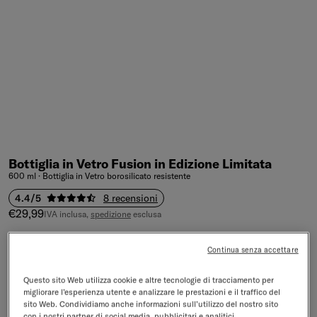
Bottiglia in Vetro Fusion in Edizione Limitata
600 ml · Bottiglia in Vetro borosilicato resistente
4.4/5
8 recensioni
Prezzo di vendita
€29,99
IVA inclusa,
spedizione
esclusa
Colore:
PARADISE IN VETRO
Continua senza accettare
Colore
PARADISE IN VETRO
WILDBERRY IN VETRO
EVERGREEN IN VETRO
Questo sito Web utilizza cookie e altre tecnologie di tracciamento per
migliorare l’esperienza utente e analizzare le prestazioni e il traffico del
sito Web. Condividiamo anche informazioni sull’utilizzo del nostro sito
con i nostri partner di social media, pubblicitari e analitici.