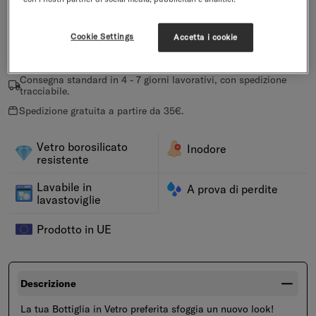
PARADISE IN
WILDBERRY IN
EVERGREEN IN
VETRO
VETRO
VETRO
Aggiungi
Cookie Settings
Accetta i cookie
Omaggi da 50€.
Consegna standard in 4 - 7 giorni lavorativi, con spedizione
tracciabile.
Spedizione gratuita a partire da 35€.
Vetro borosilicato
Inodore
resistente
Lavabile in
A prova di perdite
lavastoviglie
Prodotto in UE
Descrizione
La tua Bottiglia in Vetro preferita sfoggia un nuovo look!