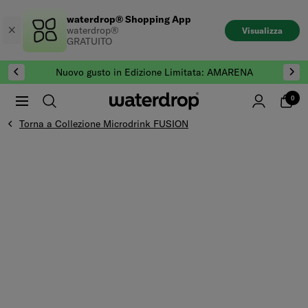
Salta
waterdrop® Shopping App
al
waterdrop®
Visualizza
contenuto
GRATUITO
Nuovo gusto in Edizione Limitata: AMARENA
0
Torna a Collezione Microdrink FUSION
Vai alla fine di Galleria prodotti