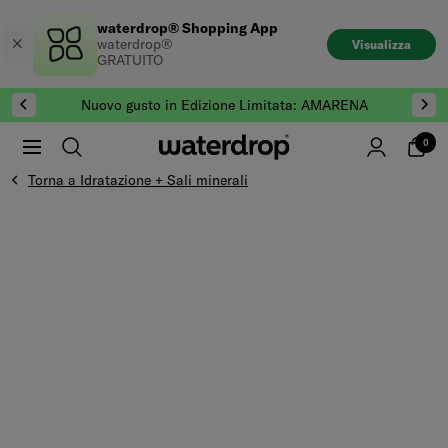
Salta
waterdrop® Shopping App
al
waterdrop®
Visualizza
contenuto
GRATUITO
Nuovo gusto in Edizione Limitata: AMARENA
0
Torna a Idratazione + Sali minerali
Vai alla fine di Galleria prodotti