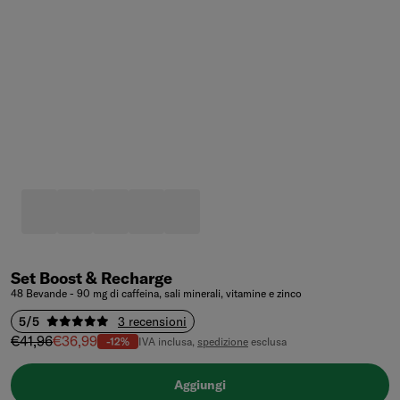
Set Boost & Recharge
48 Bevande - 90 mg di caffeina, sali minerali, vitamine e zinco
5/5
3 recensioni
Prezzo regolare
Prezzo di vendita
€41,96
€36,99
-12%
IVA inclusa,
spedizione
esclusa
Aggiungi