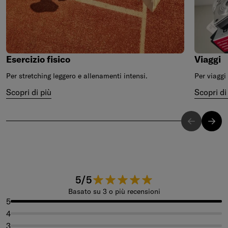
Esercizio fisico
Viaggi
Per stretching leggero e allenamenti intensi.
Per viaggi 
Scopri di più
Scopri di
5 su 5 stelle.
5/5
Basato su 3 o più recensioni
5
4
3