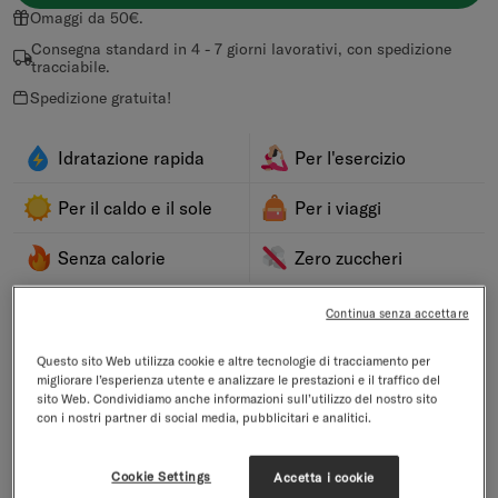
Omaggi da 50€.
Consegna standard in 4 - 7 giorni lavorativi, con spedizione
tracciabile.
Spedizione gratuita!
Idratazione rapida
Per l'esercizio
Per il caldo e il sole
Per i viaggi
Senza calorie
Zero zuccheri
Continua senza accettare
Descrizione
Questo sito Web utilizza cookie e altre tecnologie di tracciamento per
migliorare l’esperienza utente e analizzare le prestazioni e il traffico del
Preparati all’allenamento completo! Inizia con un cubetto
sito Web. Condividiamo anche informazioni sull’utilizzo del nostro sito
Microenergy per una carica di energia e termina con
Microlyte Recharge per reintegrare elettroliti e idratare il tuo
con i nostri partner di social media, pubblicitari e analitici.
corpo dopo lo sforzo.
Estratti di frutta e vitamine
Cookie Settings
Accetta i cookie