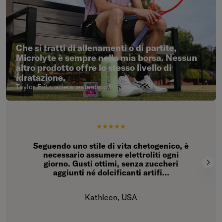
Che si tratti di allenamenti o di partite,
Microlyte è sempre nella mia borsa. Nessun
altro prodotto offre lo stesso livello di
idratazione.
Taylor Fritz, atleta waterdrop®
Seguendo uno stile di vita chetogenico, è
necessario assumere elettroliti ogni
giorno. Gusti ottimi, senza zuccheri
aggiunti né dolcificanti artifi...
Kathleen, USA