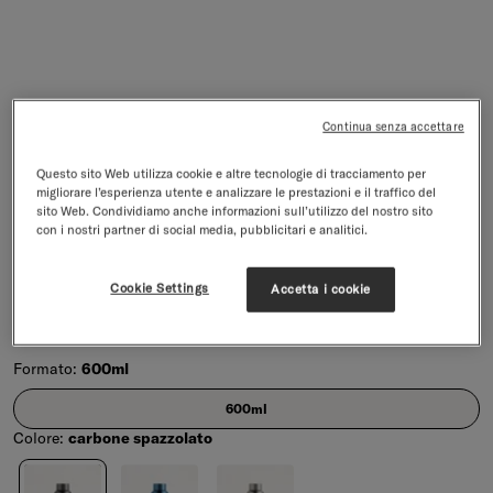
Continua senza accettare
Questo sito Web utilizza cookie e altre tecnologie di tracciamento per
migliorare l’esperienza utente e analizzare le prestazioni e il traffico del
sito Web. Condividiamo anche informazioni sull’utilizzo del nostro sito
con i nostri partner di social media, pubblicitari e analitici.
Termica in Acciaio Metallizzata
Bottiglia in Acciaio inox - Resistente e a doppio strato
Cookie Settings
Accetta i cookie
4.9/5
171 recensioni
Prezzo di vendita
€33,99
IVA inclusa,
spedizione
esclusa
Formato:
600ml
Formato
600ml
Colore:
carbone spazzolato
Colore
carbone spazzolato
blu spazzolato
talpa spazzolato