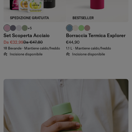
SPEDIZIONE GRATUITA
BESTSELLER
rosa pastello
viola
viola pastello
oliva
blu cielo
bianco inverno
verde waterdrop®
rosa antico
+5
Set Scoperta Acciaio
Borraccia Termica Explorer
Prezzo di vendita
Prezzo regolare
Prezzo regolare
Da €32,99
Da €47,80
€44,90
18 Bevande · Mantiene caldo/freddo
1.1 L · Mantiene caldo/freddo
Incisione disponibile
Incisione disponibile